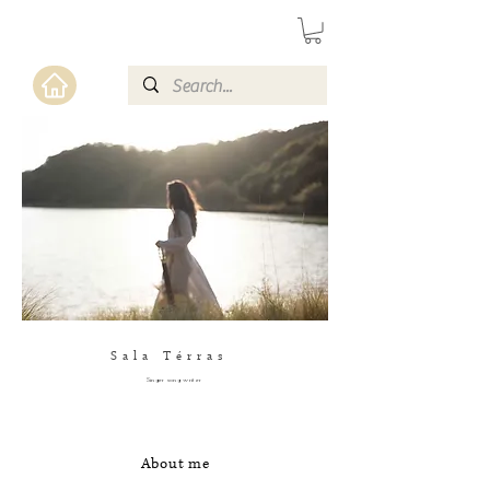
Sala Térras
Singer song writer
About me