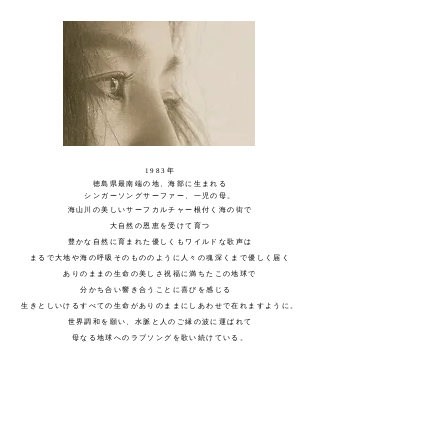
1983年
​徳島県最南端の地、海部に生まれる
シンガーソングサーファー、一児の母。
海山川の美しいサーフカルチャー根付く海の街で
大自然の恩恵を受けて育つ
豊かな自然に育まれた優しくもワイルドな歌声は
まるで大地や海の呼吸そのもののように人々の魂深くまで優しく届く
ありのままの生命の美しさ祝福に満ちたこの地球で
分かち合い響き合うことに喜びを感じる
生きとしいけるすべての生命がありのままにしあわせで在れますように。
世界調和を願い、水脈と人のご縁の波に運ばれて
母なる地球へのラブソングを歌い続けている。